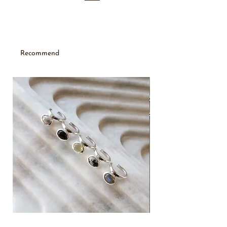
歪ませた輪郭と、先端に丸みを持たせたフォルム
が、やわらかさとさりげない違和感を生み出しま
す。均一ではないバランスが、シンプルでありなが
ら印象に残るデザインに。耳に自然に沿いすぎない
フォルムが、モードな印象を引き立てます。
Recommend
こちらのrounded starシリーズは、イヤーカフ・
ピ
アス
・
リング
それぞれで、スタイルに合わせた自由
な組み合わせを楽しめます。
New
【 Material 】
Silver 925
【 Size / No.】
縦横 約1.5cm / 935272A
※イヤーカフは片耳のみの販売
※ハンドメイドで製作しているため、小さな穴や細
かな傷が見られる場合がございます。 個体差を含
めた風合いとしてご理解いただいた上でのご注文を
お願いいたします。
【サイズ調整について】
natural stone ear cuff
western horse pendant neck