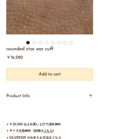
rounded star ear cuff
価
￥16,280
格
Add to cart
Product Info
rounded star ear cuff
どこか懐かしさを感じる星のモチーフを、70年代の
ウエスタンムードを背景に、eatらしく再構築した
▪︎￥20,000 以上お買い上げで送料無料
シリーズ。
▪︎サイズ交換無料 (詳細は
こちら
)
▪︎SILVER925 のお手入れ方法は
こちら