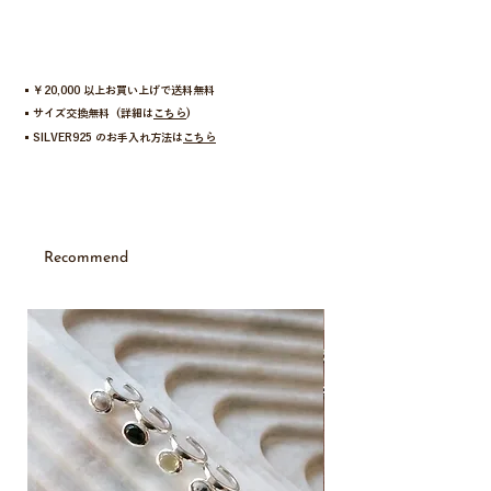
流れるように、湧き出るような。
垂れるような、風になびくような。
細すぎず太すぎない美しい曲線のリング。
ユニセックスでご愛用いただけるように、サイズ展
▪︎￥20,000 以上お買い上げで送料無料
開を拡大してご用意しております。
▪︎サイズ交換無料 (詳細は
こちら
)
サムリングやギフトとしても人気のアイテム。
▪︎SILVER925 のお手入れ方法は
こちら
こちらより縦に長い曲線のリング「
flow ring
」もお
すすめ。
【no.】9号 : 941401R、11号 : 168638V、13号 :
Recommend
F653752、15号 : 6676535、18号 : F776405
【material】silver925
【size】9号、11号、13号、15号、18号
New