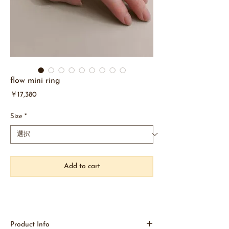
flow mini ring
価
￥17,380
格
Size
*
Add to cart
Product Info