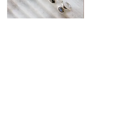
natural stone ear cuff
western horse pendant neck
価格
価格
￥14,080
￥47,080
Add to cart
News
Shopping guide
Silver 925 care
Privacy policy
Legal information
Contact
Instagram​