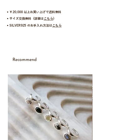
まるでスプーンをひねったような、ユニークなシル
エット。
回転させるたびに表情を変え、着ける角度によって
▪︎￥20,000 以上お買い上げで送料無料
違うイメージに。
▪︎サイズ交換無料 (詳細は
こちら
)
▪︎SILVER925 のお手入れ方法は
こちら
長めのフォルムに描かれる滑らかな曲線は手元をす
っきりと美しく引き立て、歪んだ景色を映し込む表
面はまるで模様のように。
その写り込みさえもデザインの一部となり、偶然が
生む表情を楽しめます。
Recommend
どの指にも自然に馴染み、日常に小さな遊び心と、
アートピースのような存在感を添えてくれるリン
グ。
New
2021年に多くの方に愛された人気アイテムをリバイ
バルしました。
【 no 】11号:1016879 、13号:V875602、15
号:911308Y
【 Material 】Silver 925
【 Size 】11号、13号、15号
最小縦幅6mm, 最大縦幅2cm