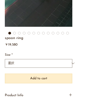
spoon ring
価
￥19,580
格
Size
*
Add to cart
Product Info
■spoon