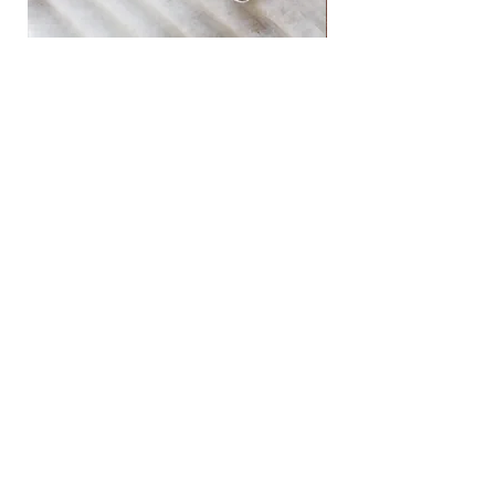
-----------------------
A unique silhouette that looks as if a spoon has
been gently twisted.
Each rotation reveals a new expression, allowing
natural stone ear cuff
western horse pendant neck
you to enjoy a different impression depending on
価格
価格
￥14,080
￥47,080
the angle you wear it.
The elongated form and graceful curves
Add to cart
beautifully accentuate the hand,
while the distorted reflections on the surface
appear almost like patterns.
Even these unexpected reflections become part
of the design, creating moments of chance-born
beauty.
Comfortably fitting on any finger, this ring adds a
News
playful touch and the presence of an art piece to
Shopping guide
everyday life.
Originally designed in 2021 and loved by many,
Silver 925 care
this popular piece has now been revived.
Privacy policy
Legal information
Contact
Instagram​