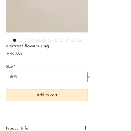
abstract flowers ring
価
￥22,880
格
Size
*
Add to cart
Product Info