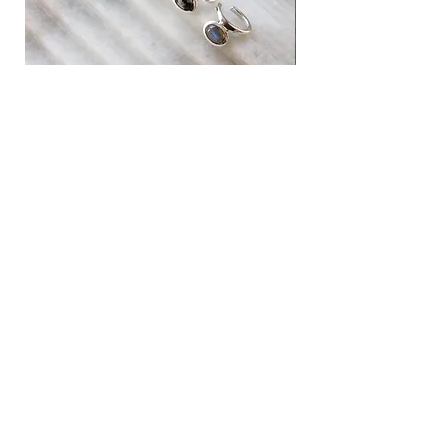
【material】
silver925
【size / no.】
4号 488508N
9号 N338023
11号 867362N
natural stone ear cuff
western horse pendant neck
13号 5584565
価格
価格
￥14,080
￥47,080
15号 2085454
17号 6222409
Add to cart
News
Shopping guide
Silver 925 care
Privacy policy
Legal information
Contact
Instagram​