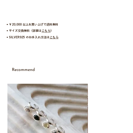
アブストラクトをイメージし描いたアートフラワ
ー。
細部までユニークなフォルムにこだわったデザイ
ン。花びらのフォルムが整いすぎていないから甘く
▪︎￥20,000 以上お買い上げで送料無料
ならず、どんな服装でも馴染みます。
▪︎サイズ交換無料 (詳細は
こちら
)
▪︎SILVER925 のお手入れ方法は
こちら
敢えてお手入れをあまりせずに、マットにくすませ
てもヴィンテージ感が増しておすすめです。
17号までサイズ展開があるのでユニセックスでもお
すすめ。
Recommend
「abstract flowerシリーズ」
・ネックレスは
こちら
・ピアスは
こちら
New
※花びら部分は立体感を出すために凹凸を残した仕
上げとなっております。
鋳造の工程上、表面にざらつきや小さな気泡痕（小
穴）が見られる場合がございますが、ハンドクラフ
トならではの風合いとしてお楽しみください。