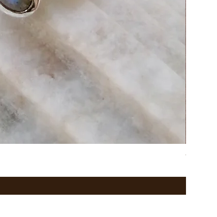
western h
価格
￥47,080