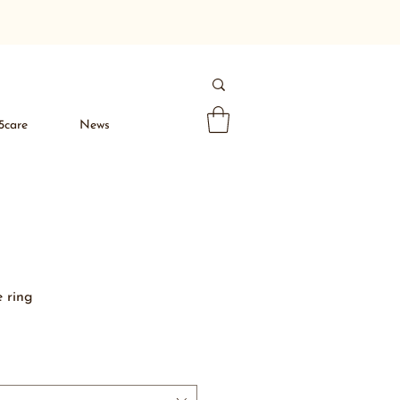
5care
News
e ring