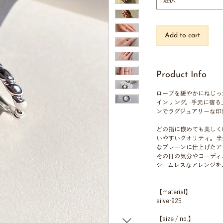
選択
Add to cart
Product Info
ロープを緩やかにねじっ
インリング。手元に宿る
ンでラグジュアリーな印
どの指に嵌めても美しく
いやすいクオリティ。半
なプレーンに仕上げたア
その日の気分やコーディ
シームレスなアレンジを
【material】
silver925
【size / no.】