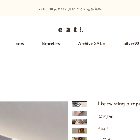
¥20,000以上のお買い上げで送料無料
Ears
Bracelets
Archive SALE
Silver92
like twisting a rop
価
￥15,180
格
Size
*