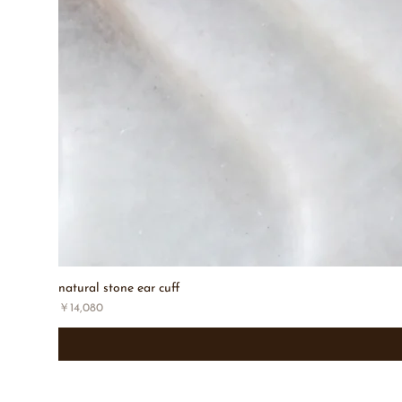
natural stone ear cuff
価格
￥14,080