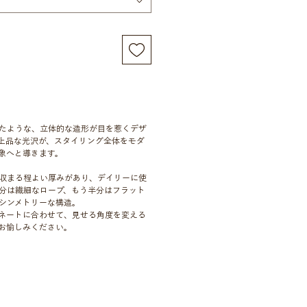
たような、立体的な造形が目を惹くデザ
上品な光沢が、スタイリング全体をモダ
象へと導きます。
収まる程よい厚みがあり、デイリーに使
分は繊細なロープ、もう半分はフラット
シンメトリーな構造。
ネートに合わせて、見せる角度を変える
お愉しみください。