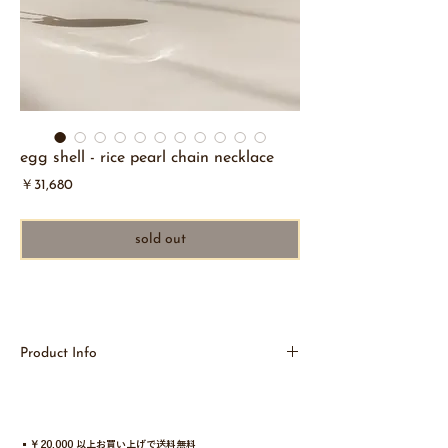
egg shell - rice pearl chain necklace
価
￥31,680
格
sold out
Product Info
石のようでもあり、卵のようでもある、でこぼこと
した歪な表情にこだわった「egg shell
necklace」。何度も修正を重ねてあえて均等になら
ないフォルムに仕上げており、シルバーならではの
▪︎￥20,000 以上お買い上げで送料無料