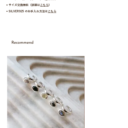
景色を映し込む滑らかな反射も一つのアートのよ
▪︎サイズ交換無料 (詳細は
こちら
)
う。
▪︎SILVER925 のお手入れ方法は
こちら
riceのようなちいさなつぶつぶが愛らしいチェーン
は、TOPを外してチェーンだけで使用したり、お持
ちのリングを通して使ってみても◎。
シンプルなTシャツやプレーンなシャツの胸元を引
き締めるアクセントとして秀逸なネックレスです。
Recommend
【ご購入時のお得なご案内】
・セットでのご購入がお得です。チェーンとTOPを
New
セットでご購入いただくと、自動で2,800円の割引
が適用されます。
・すでにチェーンをお持ちの方は、トップ単品での
ご購入も可能です。オプションより「トップのみ」
をお選びいただけます。
※こちらのegg shell necklaceは、チェーン違いの
商品もご用意ございます。
【no.】
S / F830353
M / 7417557
L / 285511V