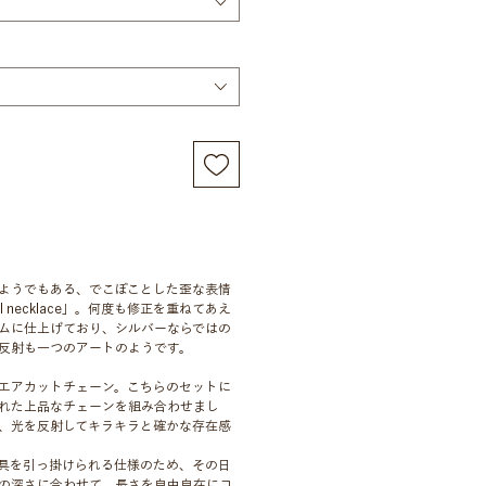
ようでもある、でこぼことした歪な表情
ll necklace」。何度も修正を重ねてあえ
ムに仕上げており、シルバーならではの
反射も一つのアートのようです。
エアカットチェーン。こちらのセットに
れた上品なチェーンを組み合わせまし
、光を反射してキラキラと確かな存在感
具を引っ掛けられる仕様のため、その日
の深さに合わせて、長さを自由自在にコ