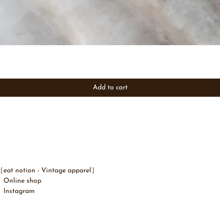
Add to cart
eat notion - ​Vintage apparel］
Online shop
Instagram