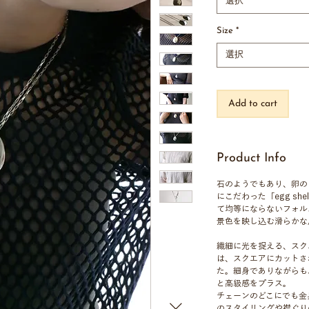
選択
Size
*
選択
Add to cart
Product Info
石のようでもあり、卵の
にこだわった「egg she
て均等にならないフォル
景色を映し込む滑らかな
繊細に光を捉える、スク
は、スクエアにカットさ
た。細身でありながらも
と高級感をプラス。
チェーンのどこにでも金
のスタイリングや襟ぐり