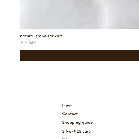
natural stone ear cuff
価格
￥14,080
News
［
Contact
Shopping guide
Silver 925 care