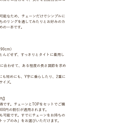
可能なため、チェーンだけでシンプルに
ちのリングを通してみたりとお好みのカ
めの一本です。
:90cm）
ほとんどせず、すっきりとタイトに着用し
りに合わせて、ある程度の長さ調節を求め
めにも短めにも、Y字に垂らしたり、2重に
サイズ。
内】
得です。チェーンとTOPをセットでご購
800円の割引が適用されます。
も可能です。すでにチェーンをお持ちの
トップのみ」をお選びいただけます。