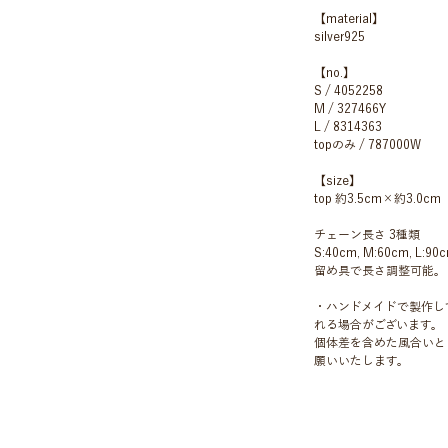
【material】
silver925
【no.】
S / 4052258
M / 327466Y
L / 8314363
topのみ / 787000W
【size】
top 約3.5cm×約3.0cm
チェーン長さ 3種類
S:40cm, M:60cm, L:90
留め具で長さ調整可能。
・ハンドメイドで製作し
れる場合がございます。
個体差を含めた風合いと
願いいたします。