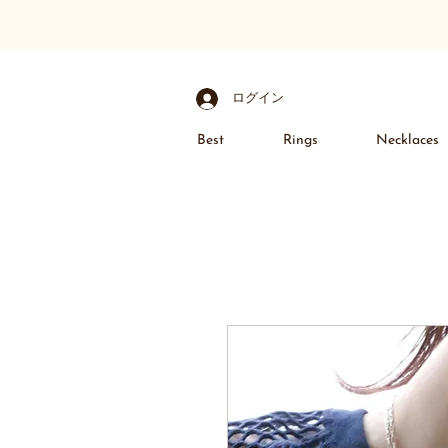
ログイン
Best
Rings
Necklaces