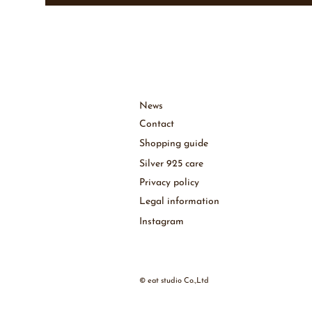
News
［
Contact
Shopping guide
Silver 925 care
Privacy policy
Legal information
Instagram​
© eat studio Co.,Ltd