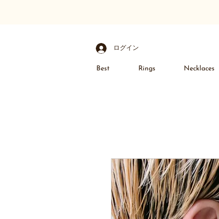
ログイン
Best
Rings
Necklaces