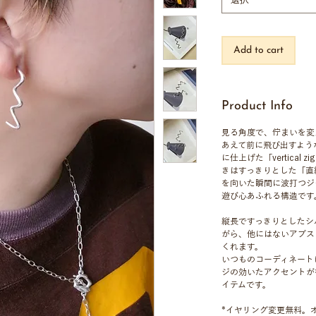
選択
Add to cart
Product Info
見る角度で、佇まいを変
あえて前に飛び出すよう
に仕上げた「vertical zi
きはすっきりとした「直
を向いた瞬間に波打つジ
遊び心あふれる構造です
縦長ですっきりとしたシ
がら、他にはないアブス
くれます。
いつものコーディネート
ジの効いたアクセントが
イテムです。
*イヤリング変更無料。