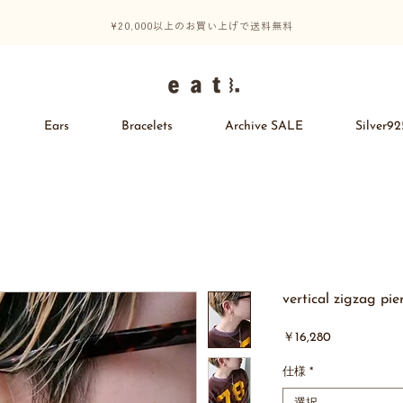
¥20,000以上のお買い上げで送料無料
Ears
Bracelets
Archive SALE
Silver92
vertical zigzag pie
価
￥16,280
格
仕様
*