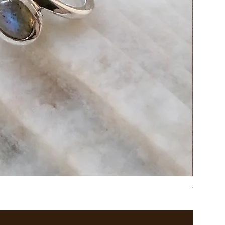
western h
価格
￥47,080