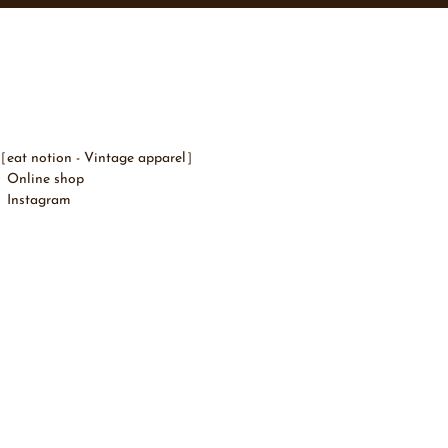
eat notion - ​Vintage apparel］
Online shop
Instagram