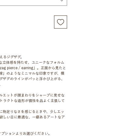
えるジグザグ。
な立体感を持たせ、ユニークなフォルム
gzag pierce / earring」。正面から見たと
線」のようなミニマルな印象ですが、横
グザグのラインがパッと浮かび上がる、
。
ルエットが顔まわりをシャープに見せな
トラクトな造形が個性を品よく主張して
に物足りなさを感じるときや、少しエッ
欲しい日に最適な、一癖あるアートなア
オプションよりお選びください。