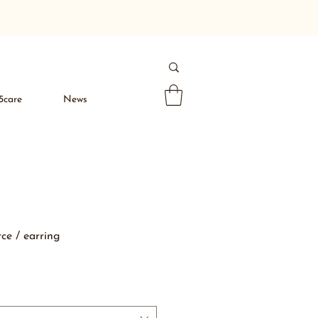
5care
News
rce / earring