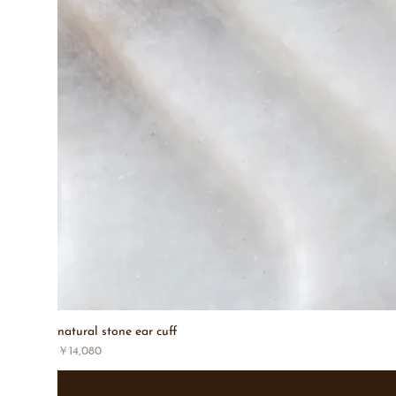
natural stone ear cuff
価格
￥14,080