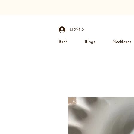
ログイン
Best
Rings
Necklaces