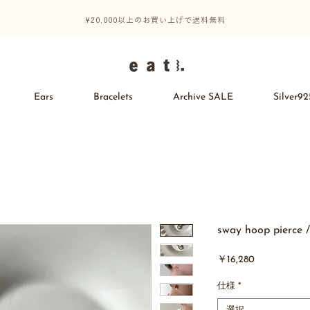
¥20,000以上のお買い上げで送料無料
Ears
Bracelets
Archive SALE
Silver92
sway hoop pierce /
価
￥16,280
格
仕様
*