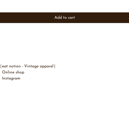
Add to cart
eat notion - ​Vintage apparel］
Online shop
Instagram