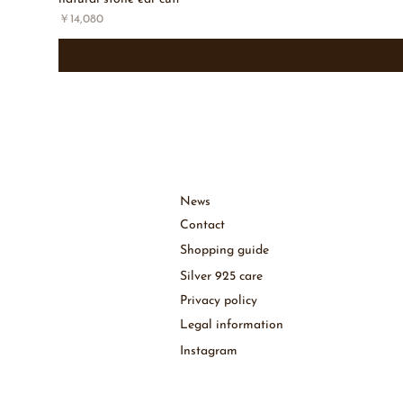
価格
￥14,080
News
［
Contact
Shopping guide
Silver 925 care
Privacy policy
Legal information
Instagram​