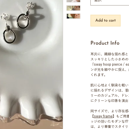
選択
Add to cart
Product Info
耳元に、繊細な揺れ感と
スッキリとした小さめの
「sway hoop pierc
ンが光を細やかに捉え、
くれます。
肌に心地よく馴染む軽い
に揺れるデザインは、普
リーのカジュアル、ドレ
にクリーンな印象を演出
同サイズで、より存在感
【
sway frame
】もご用
ッジの効いたモダンな佇ま
は、より華奢でスタイリ