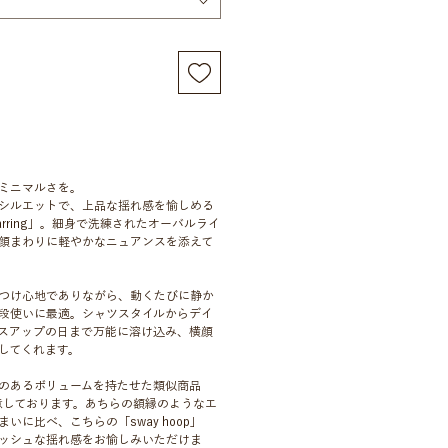
ミニマルさを。
シルエットで、上品な揺れ感を愉しめる
e / earring」。細身で洗練されたオーバルライ
顔まわりに軽やかなニュアンスを添えて
つけ心地でありながら、動くたびに静か
段使いに最適。シャツスタイルからデイ
スアップの日まで万能に溶け込み、横顔
してくれます。
のあるボリュームを持たせた類似商品
意しております。あちらの額縁のようなエ
いに比べ、こちらの「sway hoop」
ッシュな揺れ感をお愉しみいただけま