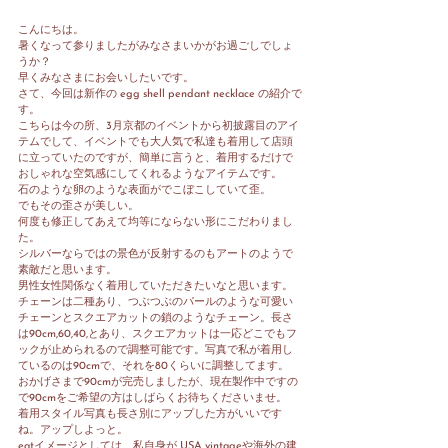
こんにちは。
暑くなって参りましたがみなさまいかがお過ごしでしょ
うか？
早くみなさまにお会いしたいです。
さて、今回は新作の egg shell pendant necklace の紹介で
す。
こちらは今の所、3月京都のイベントから初披露目のアイ
テムでして、イベントでも大人気で私達も着用して店頭
に立っていたのですが、簡単に言うと、着用するだけで
おしゃれな空気感にしてくれるようなアイテムです。
石のような卵のような表面がでこぼこしていて歪。
でもその歪さが美しい。
何度も修正してあえて均等にならない形にこだわりまし
た。
シルバーならではの景色が反射するのもアートのようで
素敵だと思います。
男性女性関係なく着用していただきたいなと思います。
チェーンは二種あり、つぶつぶのパールのような可愛い
チェーンとスクエアカットの鎖のようなチェーン。長さ
は90cm,60,40,とあり、スクエアカットは一応どこでもフ
ックが止められるので調整可能です。写真で私が着用し
ているのは90cmで、それを80くらいに調整してます。
おかげさまで90cmが完売しましたが、現在製作中ですの
で90cmをご希望の方はしばらくお待ちくださいませ。
着用スタイル写真も長さ別にアップした方がいいです
ね。アップしよっと。
eatイメージとしては、私自身が USA vintageや海外の建