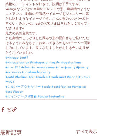
築物のアーティストが好きで、説明は下手ですが、
vintageならではの当時のトレンドや形、建築物のような
ニュアンス、独特の空気感やイメージをジュエリーに落
とし込むようなイメージです。こんな形のシルバーみた
事ない！みたいな。eatのお客さまはそれをよく言ってく
ださりますw
最大の褒め言葉です。
また実物のしっかりした厚みや形の面白さをご覧いただ
けるようにみなさまにお会いできるのをeatチーム一同楽
しみにしています。長くなりましたがお付き合いありが
とうございました。
#vintage
#eat〻
#vintagefashion
#vintageclothing
#vintagefashions
#silver925
#silver
#silveraccessory
#silverjewelry
#jewelry
#accessory
#handmadejewelry
#ootd
#fashion
#art
#moden
#modernart
#mode
#シルバ
ー925
#シルバーアクセサリー
#code
#ootdfashion
#america
#usa
#japan
#ヴィンテージ
#古着
#osaka
#eatonline
すべて表示
最新記事