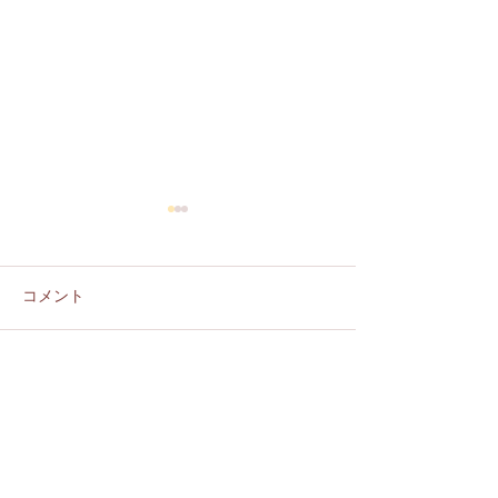
コメント
2026 August schedule
コメントを追加…
【重要】価格改
らせ (Notice of 
Adjustment)