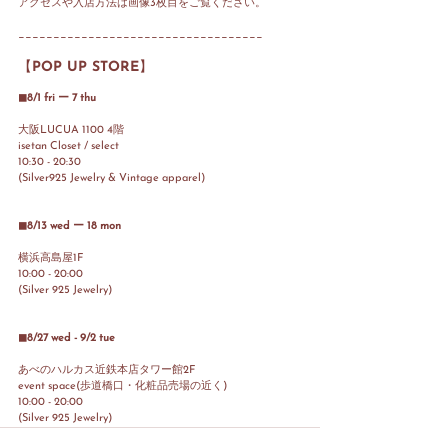
アクセスや入店方法は画像3枚目をご覧ください。
___________________________________
【POP UP STORE】
◼︎8/1 fri ー 7 thu
大阪LUCUA 1100 4階 
isetan Closet / select
10:30 - 20:30
(Silver925 Jewelry & Vintage apparel)
◼︎8/13 wed ー 18 mon
横浜高島屋1F
10:00 - 20:00
(Silver 925 Jewelry)
◼︎8/27 wed - 9/2 tue
あべのハルカス近鉄本店タワー館2F
event space(歩道橋口・化粧品売場の近く)
10:00 - 20:00
(Silver 925 Jewelry)