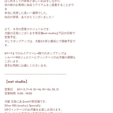
はじめましての皆様と楽しいお話をしながら
目の前のお客様に似合うアイテムをご提案することがで
き
本当に充実した良い一週間でした。
仙台の皆様、ありがとうございました！
さて、８月の営業スケジュールです。
大阪の玉造にございます実店舗eat studioは下記の日程で
営業予定。
そしてポップアップは、大阪2カ所と横浜にて開催予定で
す。
8/1〜7までのルクアイーレ4階でのポップアップは
シルバー925ジュエリーとヴィンテージのお洋服の展開も
ございます。
是非お気軽にお越しくださいませ。
___________________________________
【eat studio】
営業日　  8/1〜3, 7〜9, 12〜16, 19〜24, 30, 31
営業時間  11:00 - 19:00
大阪 玉造にあるeatの実店舗です。
Silver 925 JewelryとSpecialな
USヴィンテージのお洋服をお楽しみ頂けます。