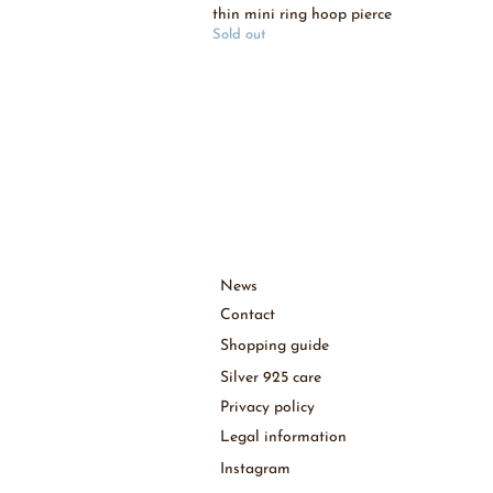
thin mini ring hoop pierce
Sold out
News
［
Contact
Shopping guide
Silver 925 care
Privacy policy
Legal information
Instagram​