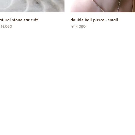
atural stone ear cuff
double ball pierce - small
価格
価格
14,080
￥14,080