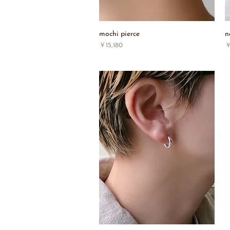
mochi pierce
n
価格
￥15,180
￥