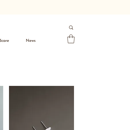
5care
News