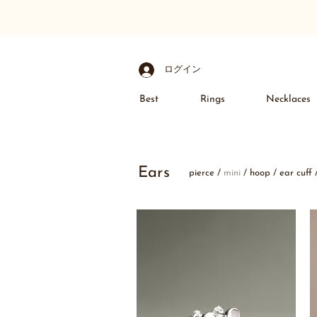
ログイン
Best
Rings
Necklaces
Ears
pierce
/
mini
/
hoop
/
ear cuff