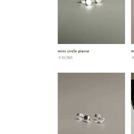
mini circle pierce
m
価格
￥10,780
￥