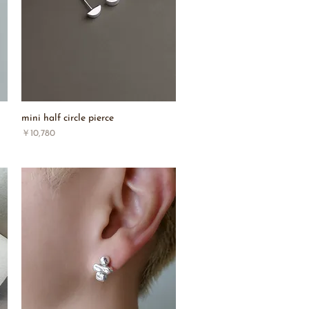
mini half circle pierce
価格
￥10,780