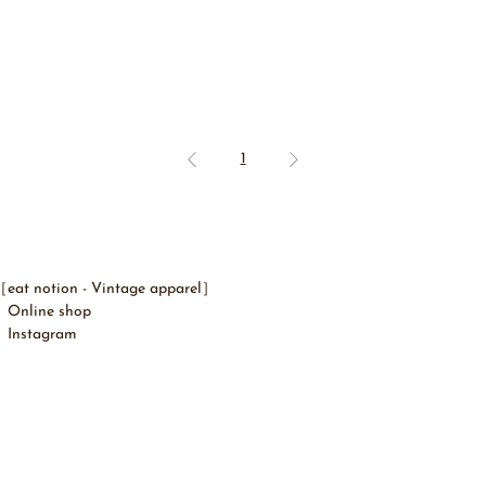
1
eat notion - ​Vintage apparel］
Online shop
Instagram