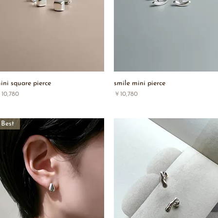
ini square pierce
smile mini pierce
価格
価格
10,780
￥10,780
Best