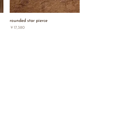
rounded star pierce
価格
￥17,380