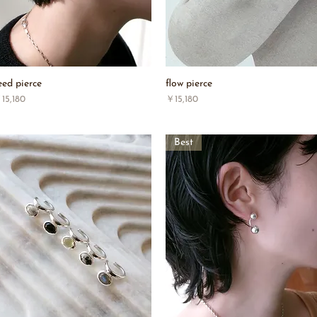
eed pierce
flow pierce
価格
価格
15,180
￥15,180
Best