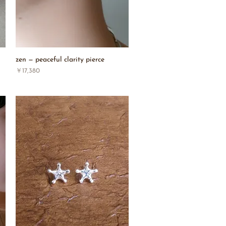
zen — peaceful clarity pierce
価格
￥17,380