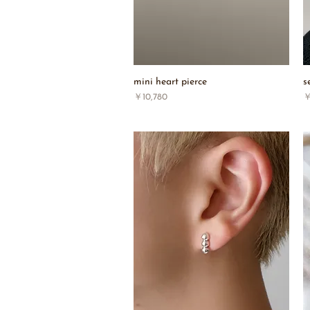
mini heart pierce
s
価格
￥10,780
￥