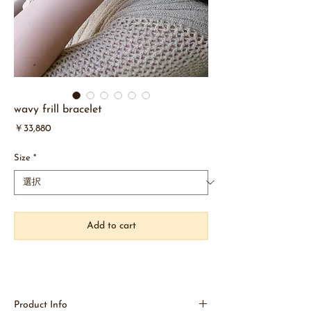
wavy frill bracelet
価
￥33,880
格
Size
*
Add to cart
Product Info