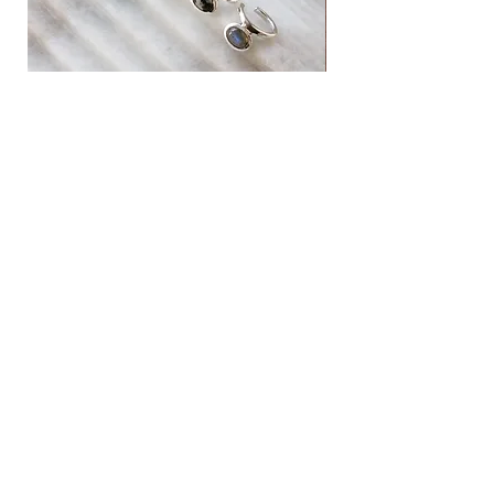
【material】silver925
【material】 S 16.5cm / M 18cm / L 19.7cm
【attention】
※このネックレスは繊細なパーツが1つひとつ連結
した特別なデザインです。無理な方向への曲げや強
い圧力を避け、保管の際は平らな状態に伸ばして置
natural stone ear cuff
western horse pendant neck
いていただくようお願いいたします。
価格
価格
￥14,080
￥47,080
※ハンドメイドで1点ずつ製作しているため、表面
Add to cart
に小さな穴や細かな傷が見られる場合や、入荷時期
によりサイズ(長さ)に若干の個体差が生じる場合が
ございます。手仕事ならではの風合いとしてご理解
いただいた上でのご注文をお願いいたします。
News
Shopping guide
Silver 925 care
Privacy policy
Legal information
Contact
Instagram​