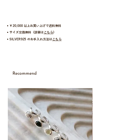
手首に波のアートを描く、eatのシグネチャーピー
ス。
POP UPでも絶大な人気を誇る、ブランドを代表す
るwavy frillシリーズのブレスレットです。波打つよ
▪︎￥20,000 以上お買い上げで送料無料
うな美しいフリルの曲線が、身に着けた瞬間に手元
▪︎サイズ交換無料 (詳細は
こちら
)
をパッと華やかに、そして洗練された印象に仕上げ
▪︎SILVER925 のお手入れ方法は
こちら
てくれます。
一見すると1本の美しいラインのようですが、実は
ひとつひとつのパーツが関節のように滑らかに動
く、こだわりの構造。all silver925の程よい重みを
感じながら、手首の動きにストレスなく優しくフィ
Recommend
ットします。
手首や手の甲の上にそっとフリルが乗るような愛ら
しい佇まいは、他にはない特別なデザイン。
New
シンプルながらも圧倒的な存在感を放つ、大人のた
めの主役級ジュエリーです。同シリーズのネックレ
ス「
wavy frill necklace
」と合わせた、統一感のあ
るスタイリングもおすすめです。
【no.】S 288040A / M 989043A / L 900071J