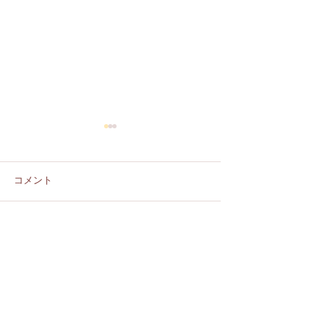
コメント
2026 August schedule
コメントを追加…
【重要】価格改
らせ (Notice of 
Adjustment)