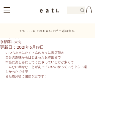
¥20,000以上のお買い上げで送料無料
2021年5月7日
京都藤井大丸
更新日：
2021年5月19日
いつも本当にたくさんの方々に来店頂き
自分の趣味からはじまったお洋服まで
本当に楽しみにしてくださっている方が多くて
こんなに幸せなことがあっていいのかっていうぐらい楽
しかったです笑
また12月頃に開催予定です！