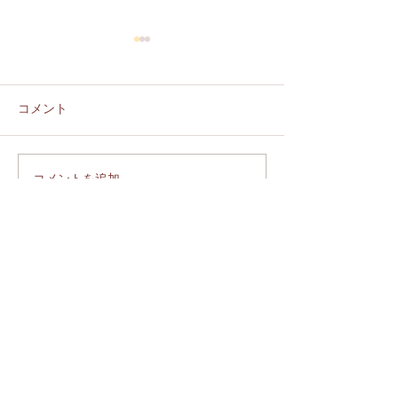
コメント
2026 August schedule
コメントを追加…
【重要】価格改
らせ (Notice of 
Adjustment)
News
Shopping guide
Silver 925 care
Privacy policy
Legal information
Contact